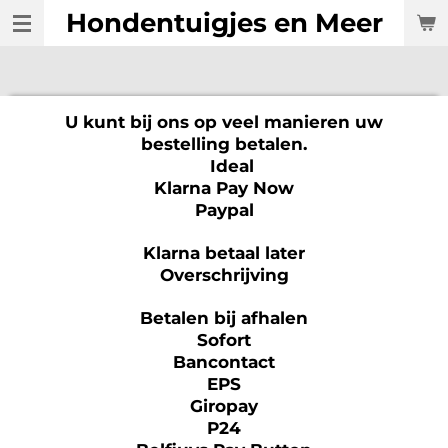
Hondentuigjes en Meer
Ga
direct
naar
de
hoofdinhoud
U kunt bij ons op veel manieren uw
bestelling betalen.
Ideal
Klarna Pay Now
Paypal
Klarna betaal later
Overschrijving
Betalen bij afhalen
Sofort
Bancontact
EPS
Giropay
P24