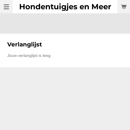
Hondentuigjes en Meer
Ga
direct
naar
de
hoofdinhoud
Verlanglijst
Jouw verlanglijst is leeg.