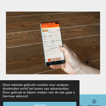
© 2022 - 2026 Hondentuigjes en Meer
Deze website gebruikt cookies voor analyse-
doeleinden en/of het tonen van advertenties.
Powered by
JouwWeb
Door gebruik te blijven maken van de site gaat u
hiermee akkoord.
Akkoord
E-mailadres
Telefoonnummer
Kaart
Facebook
WhatsApp