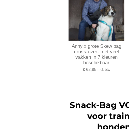
Anny.x grote Skew bag
cross-over- met veel
vakken in 7 kleuren
beschikbaar
€ 62,95
incl. btw
Snack-Bag V
voor trai
honde