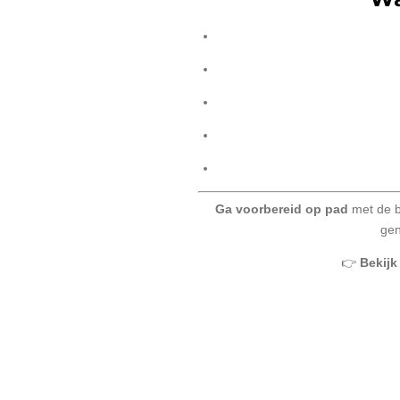
Ga voorbereid op pad
met de b
gen
👉
Bekijk