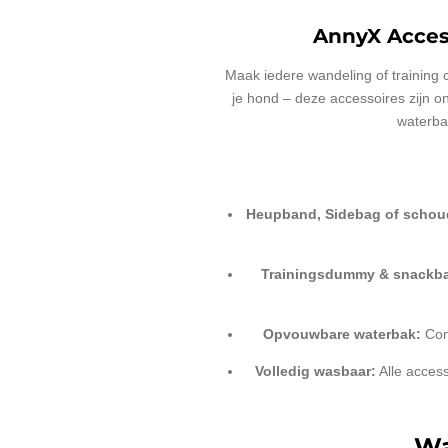
AnnyX Acces
Maak iedere wandeling of training
je hond – deze accessoires zijn 
waterbak
Heupband, Sidebag of schoud
Trainingsdummy & snackba
Opvouwbare waterbak:
Comp
Volledig wasbaar:
Alle access
Wa