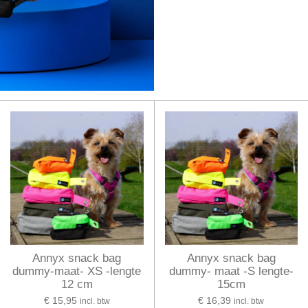
Annyx snack bag
Annyx snack bag
dummy-maat- XS -lengte
dummy- maat -S lengte-
12 cm
15cm
€ 15,95
€ 16,39
incl. btw
incl. btw