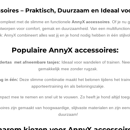
soires – Praktisch, Duurzaam en Ideaal v
 compleet met de slimme en functionele
AnnyX accessoires
. Of je nu 
ontworpen voor comfort, gemak en duurzaamheid. Van een multifuncti
: AnnyX combineert alles wat jij en je hond nodig hebben in één stijlvo
Populaire AnnyX accessoires:
ertas met afneembare tasjes:
Ideaal voor wandelen of trainen. Nee
gemakkelijk mee zonder rugzak.
g in één:
Deze slimme combinatie maakt het belonen tijdens het train
apporteertraining én als beloningszakje.
act mee te nemen en snel uit te vouwen. Zo heeft je hond altijd toegang
oires zijn gemaakt van hoogwaardige, slijtvaste materialen en zijn ee
duurzaam!
arom kiezen voor AnnyX accessoir