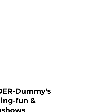
OER-Dummy's
ning-fun &
nshows