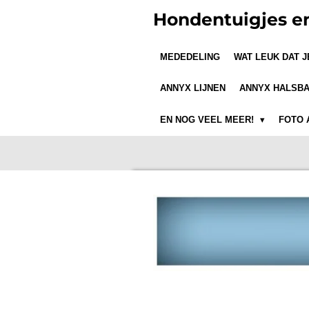
Ga
Hondentuigjes e
direct
naar
MEDEDELING
WAT LEUK DAT 
de
hoofdinhoud
ANNYX LIJNEN
ANNYX HALSB
EN NOG VEEL MEER!
FOTO 