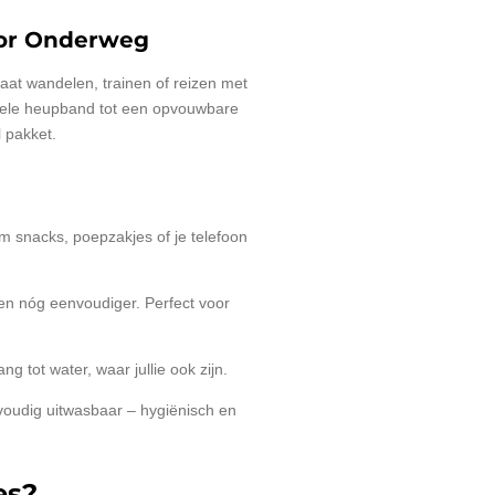
oor Onderweg
gaat wandelen, trainen of reizen met
onele heupband tot een opvouwbare
l pakket.
m snacks, poepzakjes of je telefoon
en nóg eenvoudiger. Perfect voor
 tot water, waar jullie ook zijn.
nvoudig uitwasbaar – hygiënisch en
es?