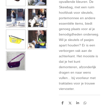
opvallende kleuren. De
Skewbag, met een ruim
hoofdvak voor sleutels,
portemonnee en andere
essentiële items, biedt
genoeg plaats voor al je
benodigdheden onderweg.
Wil je sleutels of pasjes
apart houden? Er is een
verborgen vak aan de
achterkant. Het mooiste is
dat je het kunt
demonteren, afzonderlijk
dragen en naar wens
vullen... bij voorkeur met
traktaties voor je trouwe
viervoeter.
D
D
S
D