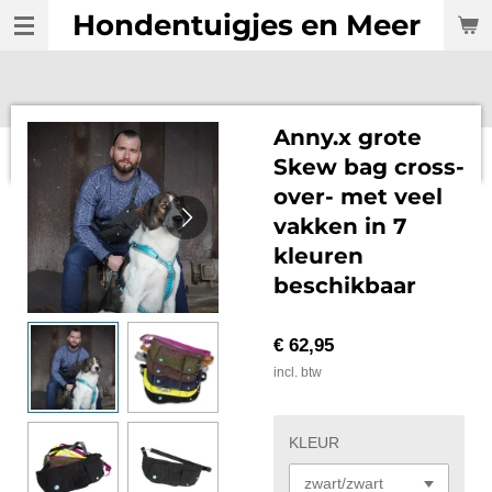
Hondentuigjes en Meer
Ga
direct
naar
de
hoofdinhoud
Anny.x grote
Skew bag cross-
over- met veel
vakken in 7
kleuren
beschikbaar
€ 62,95
incl. btw
KLEUR