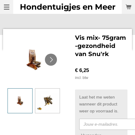
Hondentuigjes en Meer
Ga
direct
naar
de
hoofdinhoud
Vis mix- 75gram
-gezondheid
van Snu'rk
€ 6,25
incl. btw
Laat het me weten
wanneer dit product
weer op voorraad is.