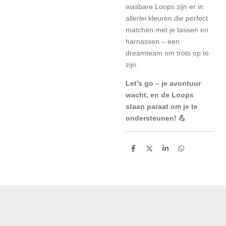
wasbare Loops zijn er in
allerlei kleuren die perfect
matchen met je tassen en
harnassen – een
dreamteam om trots op te
zijn.
Let’s go – je avontuur
wacht, en de Loops
staan paraat om je te
ondersteunen! 💪
D
D
S
D
e
e
h
e
l
e
a
l
e
l
r
e
n
e
n