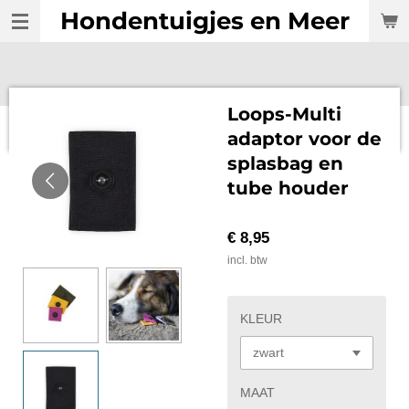
Hondentuigjes en Meer
Ga
direct
naar
de
hoofdinhoud
Loops-Multi
adaptor voor de
splasbag en
tube houder
€ 8,95
incl. btw
KLEUR
MAAT