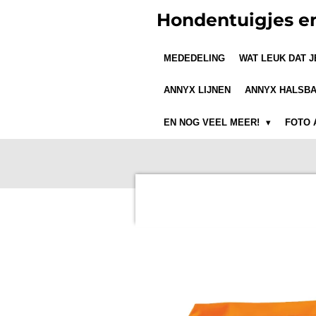
Ga
Hondentuigjes e
direct
naar
MEDEDELING
WAT LEUK DAT 
de
hoofdinhoud
ANNYX LIJNEN
ANNYX HALSB
EN NOG VEEL MEER!
FOTO 