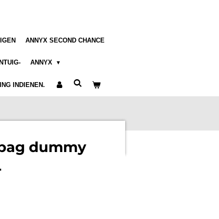
IGEN
ANNYX SECOND CHANCE
NTUIG-
ANNYX
NG INDIENEN.
kbag dummy
L