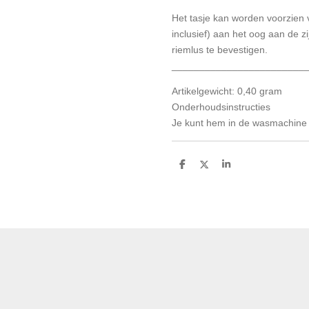
Het tasje kan worden voorzien 
inclusief) aan het oog aan de 
riemlus te bevestigen.
________________________
Artikelgewicht: 0,40 gram
Onderhoudsinstructies
Je kunt hem in de wasmachine
D
D
S
e
e
h
l
e
a
e
l
r
n
e