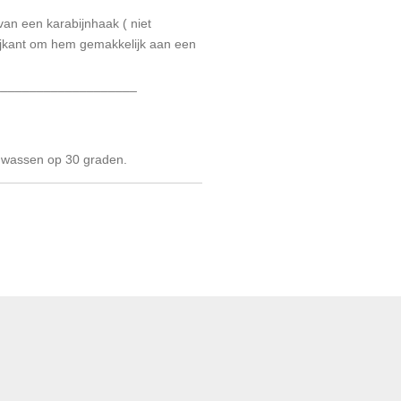
van een karabijnhaak ( niet
zijkant om hem gemakkelijk aan een
____________________
 wassen op 30 graden.