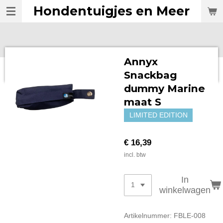
Hondentuigjes en Meer
Ga
direct
naar
de
hoofdinhoud
Annyx
Snackbag
dummy Marine
maat S
LIMITED EDITION
€ 16,39
incl. btw
In
winkelwagen
Artikelnummer:
FBLE-008