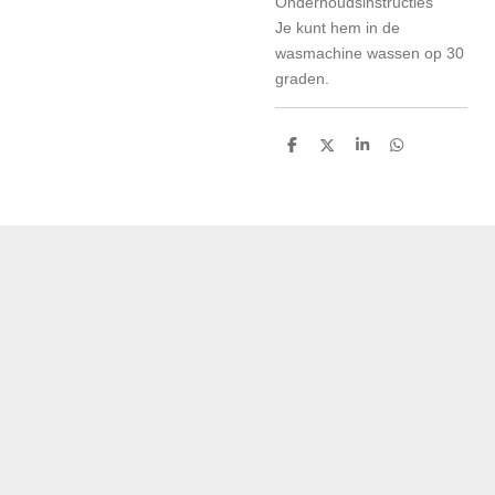
Onderhoudsinstructies
Je kunt hem in de
wasmachine wassen op 30
graden.
D
D
S
D
e
e
h
e
l
e
a
l
e
l
r
e
n
e
n