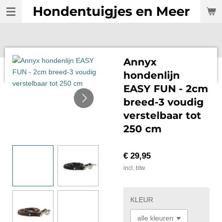
Hondentuigjes en Meer
Ga
direct
naar
de
hoofdinhoud
Annyx
hondenlijn
EASY FUN - 2cm
breed-3 voudig
verstelbaar tot
250 cm
€ 29,95
incl. btw
KLEUR