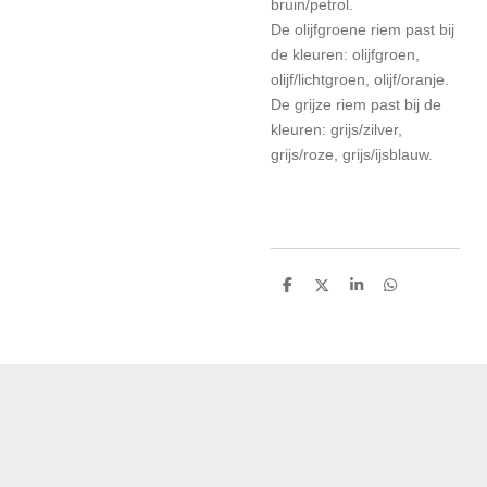
bruin/petrol.
De olijfgroene riem past bij
de kleuren: olijfgroen,
olijf/lichtgroen, olijf/oranje.
De grijze riem past bij de
kleuren: grijs/zilver,
grijs/roze, grijs/ijsblauw.
D
D
S
D
e
e
h
e
l
e
a
l
e
l
r
e
n
e
n