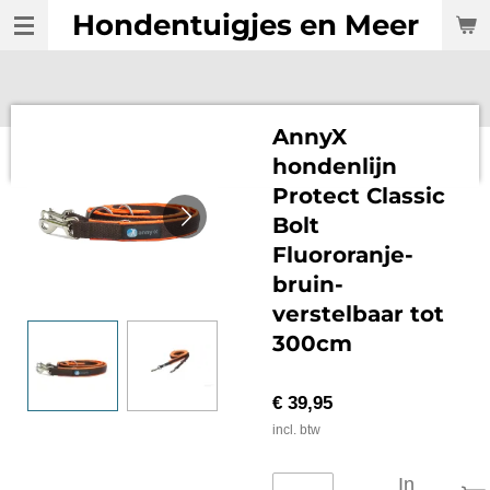
Hondentuigjes en Meer
Ga
direct
naar
de
hoofdinhoud
AnnyX
hondenlijn
Protect Classic
Bolt
Fluororanje-
bruin-
verstelbaar tot
300cm
€ 39,95
incl. btw
In