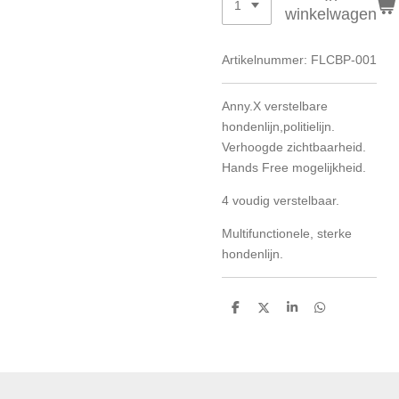
winkelwagen
Artikelnummer:
FLCBP-001
Anny.X verstelbare
hondenlijn,politielijn.
Verhoogde zichtbaarheid.
Hands Free mogelijkheid.
4 voudig verstelbaar.
Multifunctionele, sterke
hondenlijn.
D
D
S
D
e
e
h
e
l
e
a
l
e
l
r
e
n
e
n