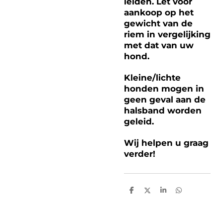
leiden. Let voor
aankoop op het
gewicht van de
riem in vergelijking
met dat van uw
hond.
Kleine/lichte
honden mogen in
geen geval aan de
halsband worden
geleid.
Wij helpen u graag
verder!
D
D
S
D
e
e
h
e
l
e
a
l
e
l
r
e
n
e
n