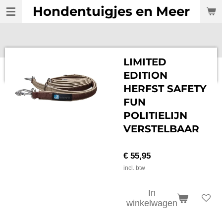
Hondentuigjes en Meer
Ga
direct
naar
de
hoofdinhoud
LIMITED
EDITION
HERFST SAFETY
FUN
POLITIELIJN
VERSTELBAAR
€ 55,95
incl. btw
In
winkelwagen