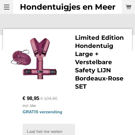
Hondentuigjes en Meer
Ga
direct
naar
de
hoofdinhoud
Limited Edition
Hondentuig
Large +
Verstelbare
Safety LIJN
Bordeaux-Rose
SET
€ 98,95
€ 104,90
incl. btw
GRATIS verzending
Laat het me weten