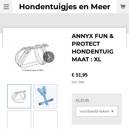
Hondentuigjes en Meer
Ga
direct
naar
de
hoofdinhoud
ANNYX FUN &
PROTECT
HONDENTUIG
MAAT : XL
€ 51,95
incl. btw
KLEUR