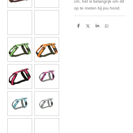
cm, het is belangrijk om dit
op te meten bij jou hond.
D
D
S
D
e
e
h
e
l
e
a
l
e
l
r
e
n
e
n