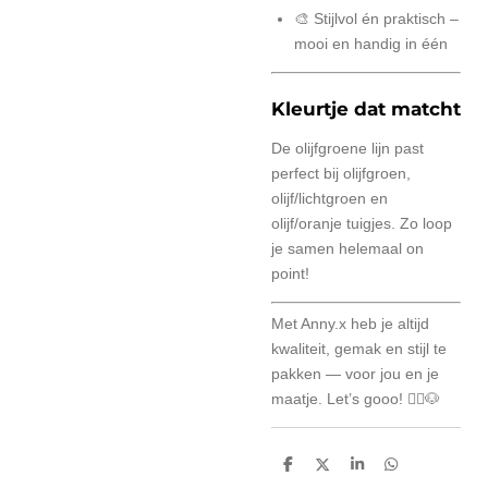
🎨 Stijlvol én praktisch –
mooi en handig in één
Kleurtje dat matcht
De olijfgroene lijn past
perfect bij olijfgroen,
olijf/lichtgroen en
olijf/oranje tuigjes. Zo loop
je samen helemaal on
point!
Met Anny.x heb je altijd
kwaliteit, gemak en stijl te
pakken — voor jou en je
maatje. Let’s gooo! 🚶‍♂️🐶
D
D
S
D
e
e
h
e