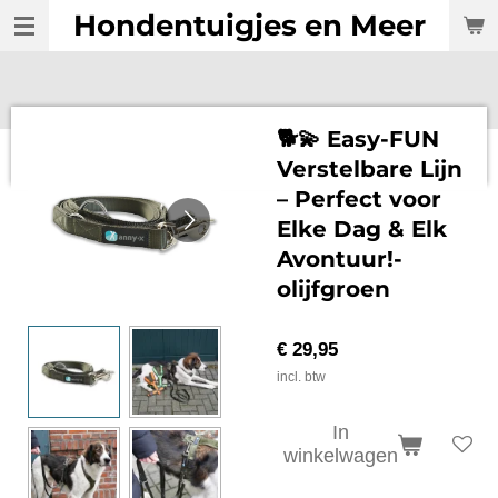
Hondentuigjes en Meer
Ga
direct
naar
de
hoofdinhoud
🐕💫 Easy-FUN
Verstelbare Lijn
– Perfect voor
Elke Dag & Elk
Avontuur!-
olijfgroen
€ 29,95
incl. btw
In
winkelwagen