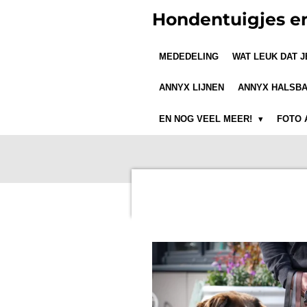
Ga
Hondentuigjes e
direct
naar
MEDEDELING
WAT LEUK DAT 
de
hoofdinhoud
ANNYX LIJNEN
ANNYX HALSB
EN NOG VEEL MEER!
FOTO 