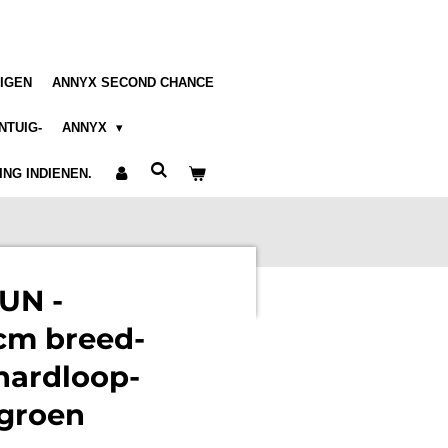
IGEN
ANNYX SECOND CHANCE
NTUIG-
ANNYX
NG INDIENEN.
UN -
cm breed-
hardloop-
-groen