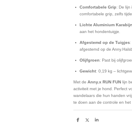
Comfortabele Grip
: De lij
comfortabele grip, zelfs tij
Lichte Aluminium Karabij
aan het hondentuigje.
Afgestemd op de Tuigjes
:
afgestemd op de Anny.Hals
Olijfgroen
: Past bij olijfgroe
Gewicht
: 0,19 kg – lichtg
Met de
Anny.x RUN FUN
lijn b
activiteit met je hond. Perfect 
wandelaars die hun handen vrij
te doen aan de controle en het
D
D
S
e
e
h
l
e
a