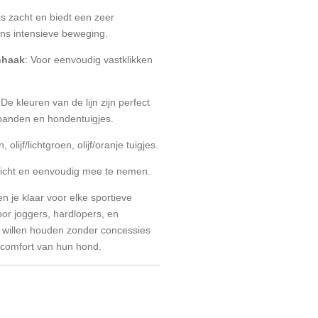
n is zacht en biedt een zeer
dens intensieve beweging.
nhaak
: Voor eenvoudig vastklikken
 De kleuren van de lijn zijn perfect
banden en hondentuigjes.
n, olijf/lichtgroen, olijf/oranje tuigjes.
ewicht en eenvoudig mee te nemen.
en je klaar voor elke sportieve
voor joggers, hardlopers, en
 willen houden zonder concessies
 comfort van hun hond.