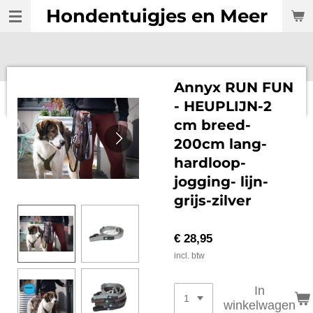
Hondentuigjes en Meer
Ga
direct
naar
de
hoofdinhoud
Annyx RUN FUN
- HEUPLIJN-2
cm breed-
200cm lang-
hardloop-
jogging- lijn-
grijs-zilver
€ 28,95
incl. btw
In
winkelwagen