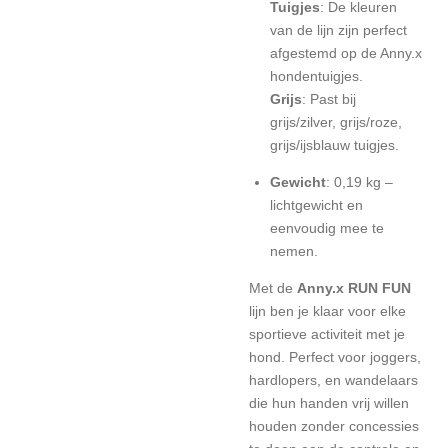
Tuigjes
: De kleuren
van de lijn zijn perfect
afgestemd op de Anny.x
hondentuigjes.
Grijs
: Past bij
grijs/zilver, grijs/roze,
grijs/ijsblauw tuigjes.
Gewicht
: 0,19 kg –
lichtgewicht en
eenvoudig mee te
nemen.
Met de
Anny.x RUN FUN
lijn ben je klaar voor elke
sportieve activiteit met je
hond. Perfect voor joggers,
hardlopers, en wandelaars
die hun handen vrij willen
houden zonder concessies