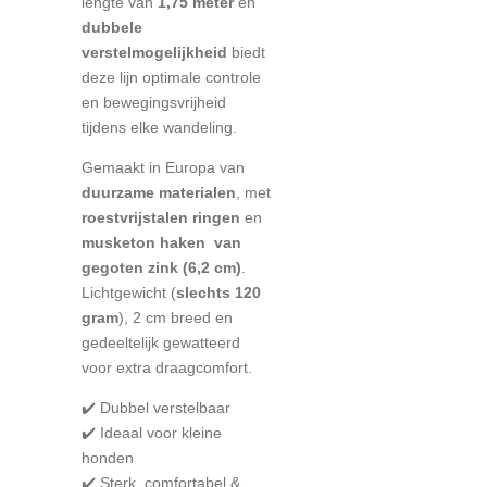
lengte van
1,75 meter
en
dubbele
verstelmogelijkheid
biedt
deze lijn optimale controle
en bewegingsvrijheid
tijdens elke wandeling.
Gemaakt in Europa van
duurzame materialen
, met
roestvrijstalen ringen
en
musketon haken
van
gegoten zink (6,2 cm)
.
Lichtgewicht (
slechts 120
gram
), 2 cm breed en
gedeeltelijk gewatteerd
voor extra draagcomfort.
✔️ Dubbel verstelbaar
✔️ Ideaal voor kleine
honden
✔️ Sterk, comfortabel &