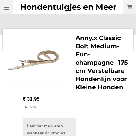
Hondentuigjes en Meer
Ga
direct
naar
de
hoofdinhoud
Anny.x Classic
Bolt Medium-
Fun-
champagne- 175
cm Verstelbare
Hondenlijn voor
Kleine Honden
€ 31,95
incl. btw
Laat het me weten
wanneer dit product