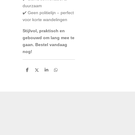
duurzaam
✔️ Geen politielijn – perfect
voor korte wandelingen
Stijlvol, praktisch en
gebouwd om lang mee te
gaan. Bestel vandaag
nog!
D
D
S
D
e
e
h
e
l
e
a
l
e
l
r
e
n
e
n