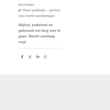
duurzaam
✔️ Geen politielijn – perfect
voor korte wandelingen
Stijlvol, praktisch en
gebouwd om lang mee te
gaan. Bestel vandaag
nog!
D
D
S
D
e
e
h
e
l
e
a
l
e
l
r
e
n
e
n