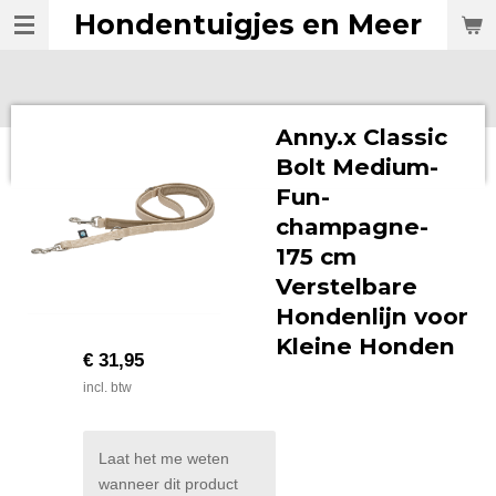
Hondentuigjes en Meer
Ga
direct
naar
de
hoofdinhoud
Anny.x Classic
Bolt Medium-
Fun-
champagne-
175 cm
Verstelbare
Hondenlijn voor
Kleine Honden
€ 31,95
incl. btw
Laat het me weten
wanneer dit product