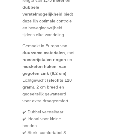
lengte van
1,75 meter
en
dubbele
verstelmogelijkheid
biedt
deze lijn optimale controle
en bewegingsvrijheid
tijdens elke wandeling.
Gemaakt in Europa van
duurzame materialen
, met
roestvrijstalen ringen
en
musketon haken
van
gegoten zink (6,2 cm)
.
Lichtgewicht (
slechts 120
gram
), 2 cm breed en
gedeeltelijk gewatteerd
voor extra draagcomfort.
✔️ Dubbel verstelbaar
✔️ Ideaal voor kleine
honden
✔️ Sterk, comfortabel &