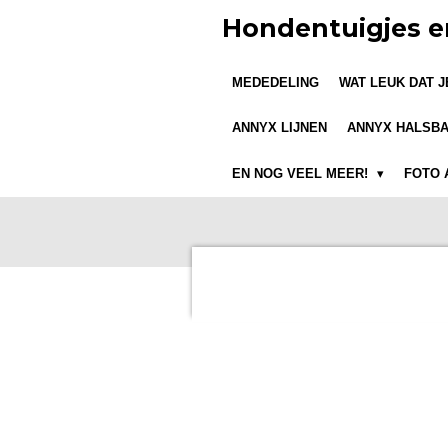
Ga
Hondentuigjes e
direct
naar
MEDEDELING
WAT LEUK DAT 
de
hoofdinhoud
ANNYX LIJNEN
ANNYX HALSB
EN NOG VEEL MEER!
FOTO 