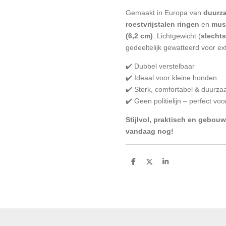
Gemaakt in Europa van
duurza
roestvrijstalen ringen
en
mus
(6,2 cm)
. Lichtgewicht (
slecht
gedeeltelijk gewatteerd voor ex
✔️ Dubbel verstelbaar
✔️ Ideaal voor kleine honden
✔️ Sterk, comfortabel & duurz
✔️ Geen politielijn – perfect vo
Stijlvol, praktisch en gebou
vandaag nog!
D
D
S
e
e
h
l
e
a
e
l
r
n
e