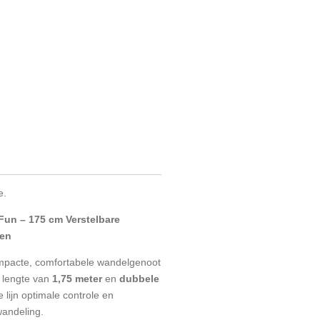
e.
Fun – 175 cm Verstelbare
den
mpacte, comfortabele wandelgenoot
n lengte van
1,75 meter
en
dubbele
 lijn optimale controle en
wandeling.