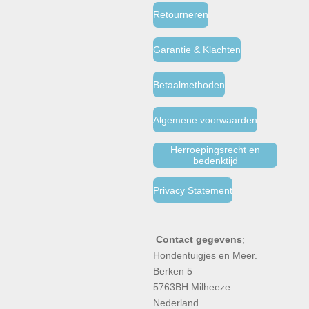
Retourneren
Garantie & Klachten
Betaalmethoden
Algemene voorwaarden
Herroepingsrecht en
bedenktijd
Privacy Statement
Contact gegevens
;
Hondentuigjes en Meer.
Berken 5
5763BH Milheeze
Nederland