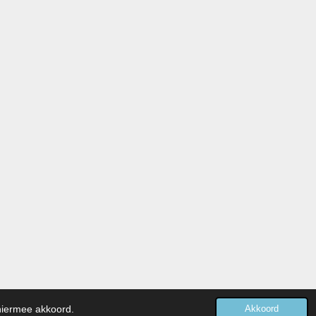
Powered by
JouwWeb
 hiermee akkoord.
Akkoord