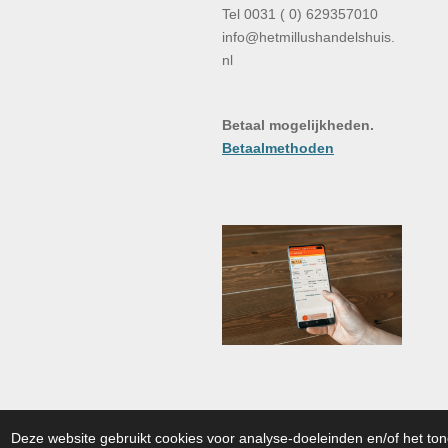
Tel 0031 ( 0) 629357010
info@hetmillushandelshuis.
nl
Betaal mogelijkheden.
Betaalmethoden
© 2022 - 2026 Hondentuigjes en M
Deze website gebruikt cookies voor analyse-doeleinden en/of het ton