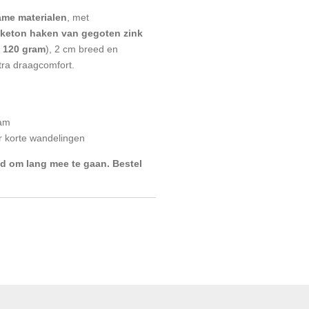
me materialen
, met
keton haken
van gegoten zink
s 120 gram
), 2 cm breed en
tra draagcomfort.
aam
or korte wandelingen
wd om lang mee te gaan. Bestel