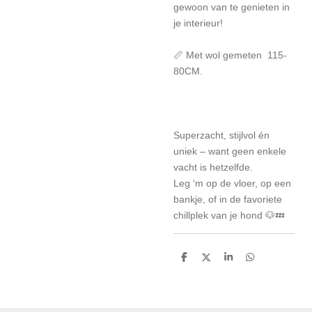
gewoon van te genieten in
je interieur!
📏 Met wol gemeten 115-
80CM.
Superzacht, stijlvol én
uniek – want geen enkele
vacht is hetzelfde.
Leg ‘m op de vloer, op een
bankje, of in de favoriete
chillplek van je hond 🐶💤
D
D
S
D
e
e
h
e
l
e
a
l
e
l
r
e
n
e
n