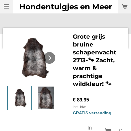
Hondentuigjes en Meer
Ga
direct
naar
de
hoofdinhoud
Grote grijs
bruine
schapenvacht
2713-🐾 Zacht,
warm &
prachtige
wildkleur! 🐾
€ 89,95
incl. btw
GRATIS verzending
In