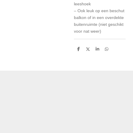
leeshoek
– Ook leuk op een beschut
balkon of in een overdekte
buitenruimte (niet geschikt
voor nat weer)
D
D
S
D
e
e
h
e
l
e
a
l
e
l
r
e
n
e
n