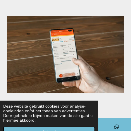
© 2022 - 2026 Hondentuigjes en Meer
Deze website gebruikt cookies voor analyse-
doeleinden en/of het tonen van advertenties.
Powered by
JouwWeb
Door gebruik te blijven maken van de site gaat u
hiermee akkoord.