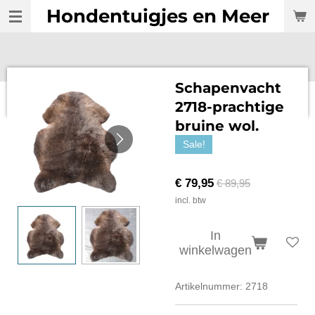
Hondentuigjes en Meer
Ga
direct
naar
de
hoofdinhoud
Schapenvacht
2718-prachtige
bruine wol.
Sale!
€ 79,95
€ 89,95
incl. btw
In
winkelwagen
Artikelnummer:
2718