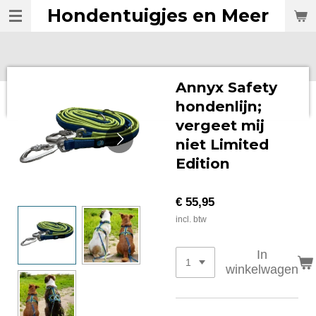
Hondentuigjes en Meer
Ga
direct
naar
de
hoofdinhoud
Annyx Safety
hondenlijn;
vergeet mij
niet Limited
Edition
€ 55,95
incl. btw
In
winkelwagen