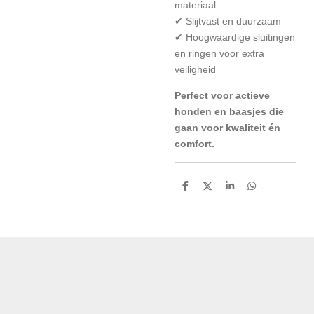
materiaal
✔ Slijtvast en duurzaam
✔ Hoogwaardige sluitingen
en ringen voor extra
veiligheid
Perfect voor actieve
honden en baasjes die
gaan voor kwaliteit én
comfort.
D
D
S
D
e
e
h
e
l
e
a
l
e
l
r
e
n
e
n