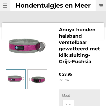
Hondentuigjes en Meer
Ga
direct
naar
de
hoofdinhoud
Annyx honden
halsband
verstelbaar
gewatteerd met
klik sluiting-
Grijs-Fuchsia
€ 23,95
incl. btw
Maat