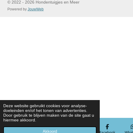
© 2022 - 2026 Hondentuigjes en Meer
Powered by
JouwWeb
Deze website gebruikt cookies voor analyse-
doeleinden en/of het tonen van advertenties.
Door gebruik te blijven maken van de site gaat u
hiermee akkoord.
Akkoord
E-mailadres
Telefoonnummer
Kaart
Facebook
What