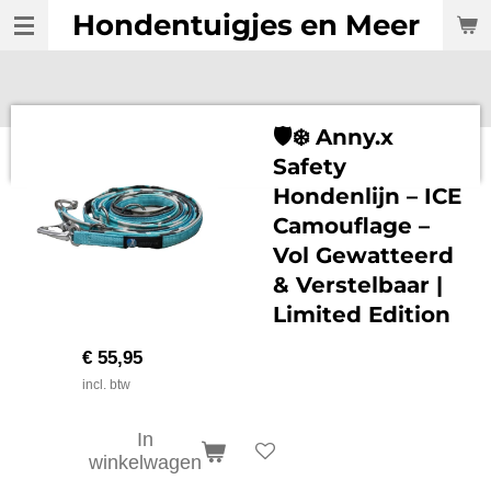
Hondentuigjes en Meer
Ga
direct
naar
de
hoofdinhoud
🛡️❄️ Anny.x
Safety
Hondenlijn – ICE
Camouflage –
Vol Gewatteerd
& Verstelbaar |
Limited Edition
€ 55,95
incl. btw
In
winkelwagen