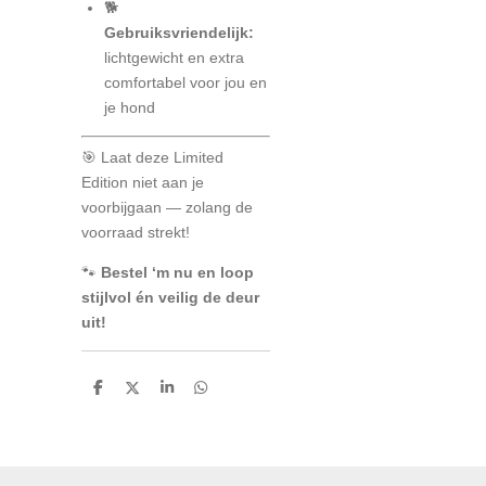
🐕
Gebruiksvriendelijk:
lichtgewicht en extra
comfortabel voor jou en
je hond
🎯 Laat deze Limited
Edition niet aan je
voorbijgaan — zolang de
voorraad strekt!
🐾
Bestel ‘m nu en loop
stijlvol én veilig de deur
uit!
D
D
S
D
e
e
h
e
l
e
a
l
e
l
r
e
n
e
n