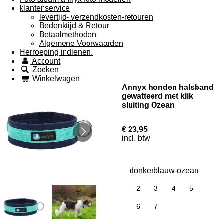
klantenservice
levertijd- verzendkosten-retouren
Bedenktijd & Retour
Betaalmethoden
Algemene Voorwaarden
Herroeping indienen.
Account
Zoeken
Winkelwagen
Annyx honden halsband
gewatteerd met klik
sluiting Ozean
€ 23,95
incl. btw
donkerblauw-ozean
2
3
4
5
6
7