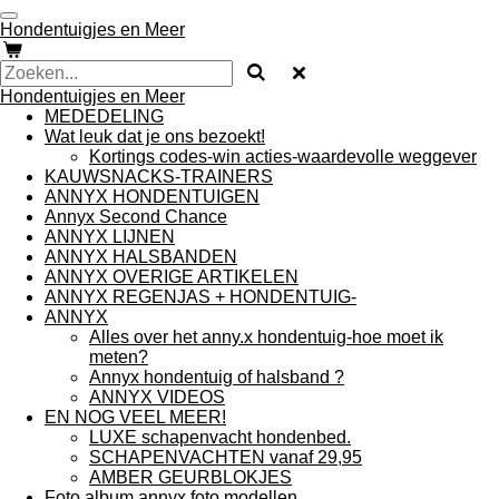
Ga
Hondentuigjes en Meer
direct
naar
de
Hondentuigjes en Meer
hoofdinhoud
MEDEDELING
Wat leuk dat je ons bezoekt!
Kortings codes-win acties-waardevolle weggever
KAUWSNACKS-TRAINERS
ANNYX HONDENTUIGEN
Annyx Second Chance
ANNYX LIJNEN
ANNYX HALSBANDEN
ANNYX OVERIGE ARTIKELEN
ANNYX REGENJAS + HONDENTUIG-
ANNYX
Alles over het anny.x hondentuig-hoe moet ik
meten?
Annyx hondentuig of halsband ?
ANNYX VIDEOS
EN NOG VEEL MEER!
LUXE schapenvacht hondenbed.
SCHAPENVACHTEN vanaf 29,95
AMBER GEURBLOKJES
Foto album annyx foto modellen