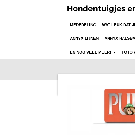
Ga
Hondentuigjes e
direct
naar
MEDEDELING
WAT LEUK DAT 
de
hoofdinhoud
ANNYX LIJNEN
ANNYX HALSB
EN NOG VEEL MEER!
FOTO 