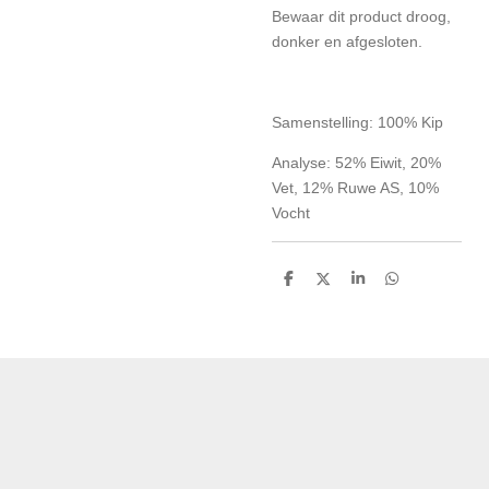
Bewaar dit product droog,
donker en afgesloten.
Samenstelling: 100% Kip
Analyse: 52% Eiwit, 20%
Vet, 12% Ruwe AS, 10%
Vocht
D
D
S
D
e
e
h
e
l
e
a
l
e
l
r
e
n
e
n