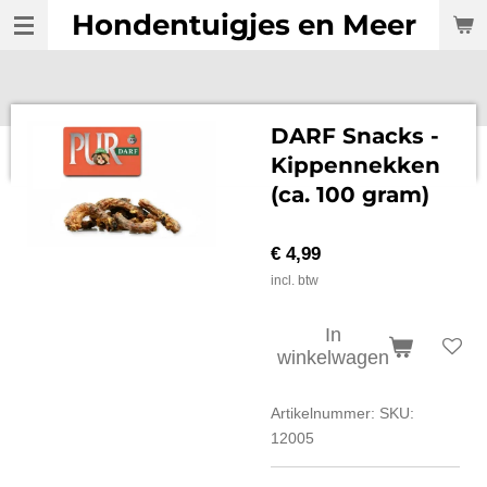
Hondentuigjes en Meer
Ga
direct
naar
de
hoofdinhoud
DARF Snacks -
Kippennekken
(ca. 100 gram)
€ 4,99
incl. btw
In
winkelwagen
Artikelnummer:
SKU:
12005