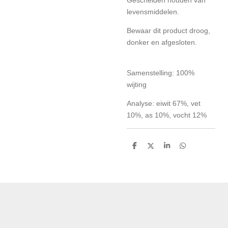
Gescheiden houden van
levensmiddelen.
Bewaar dit product droog,
donker en afgesloten.
Samenstelling: 100%
wijting
Analyse: eiwit 67%, vet
10%, as 10%, vocht 12%
D
D
S
D
e
e
h
e
l
e
a
l
e
l
r
e
n
e
n