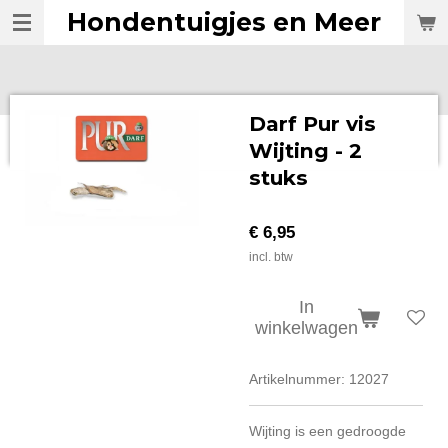
Hondentuigjes en Meer
Ga
direct
naar
de
hoofdinhoud
Darf Pur vis
Wijting - 2
stuks
€ 6,95
incl. btw
In
winkelwagen
Artikelnummer:
12027
Wijting is een gedroogde