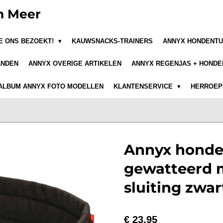
n Meer
JE ONS BEZOEKT!
KAUWSNACKS-TRAINERS
ANNYX HONDENTU
ANDEN
ANNYX OVERIGE ARTIKELEN
ANNYX REGENJAS + HONDE
ALBUM ANNYX FOTO MODELLEN
KLANTENSERVICE
HERROEPI
Annyx honde
gewatteerd m
sluiting zwa
€ 23,95