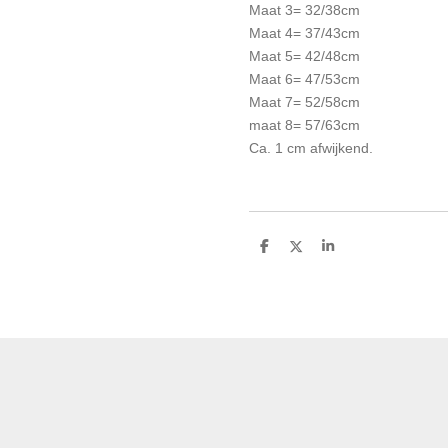
Maat 3= 32/38cm
Maat 4= 37/43cm
Maat 5= 42/48cm
Maat 6= 47/53cm
Maat 7= 52/58cm
maat 8= 57/63cm
Ca. 1 cm afwijkend.
D
D
S
e
e
h
l
e
a
e
l
r
n
e