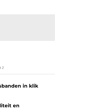
t 2
banden in klik
iteit en