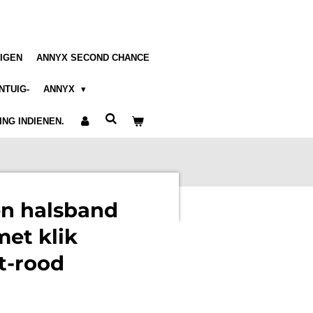
IGEN
ANNYX SECOND CHANCE
NTUIG-
ANNYX
NG INDIENEN.
n halsband
et klik
rt-rood