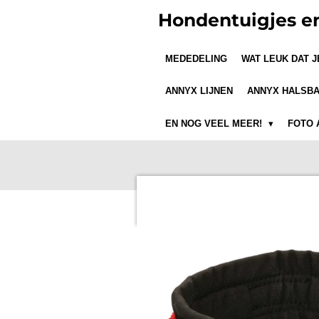
Ga
Hondentuigjes e
direct
naar
MEDEDELING
WAT LEUK DAT 
de
hoofdinhoud
ANNYX LIJNEN
ANNYX HALSB
EN NOG VEEL MEER!
FOTO 