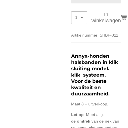
In
winkelwagen
Artikelnummer:
SHBF-011
Annyx-honden
halsbanden in klik
sluiting model.
klik systeem.
Voor de beste
kwaliteit en
duurzaamheid.
Maat 8 = uitverkoop.
Let op
: Meet altijd
de
omtrek
van de nek van
uw hond, niet een andere