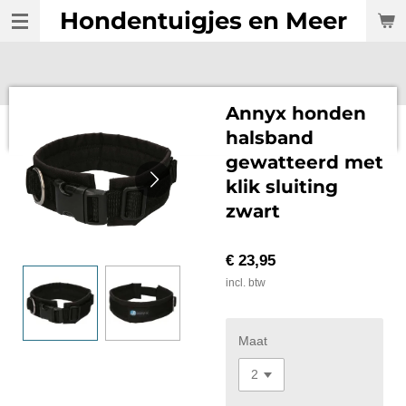
Hondentuigjes en Meer
Ga
direct
naar
de
hoofdinhoud
Annyx honden
halsband
gewatteerd met
klik sluiting
zwart
€ 23,95
incl. btw
Maat