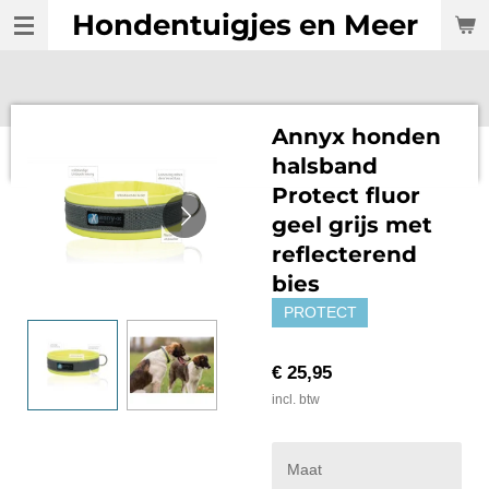
Hondentuigjes en Meer
Ga
direct
naar
de
hoofdinhoud
Annyx honden
halsband
Protect fluor
geel grijs met
reflecterend
bies
PROTECT
€ 25,95
incl. btw
Maat