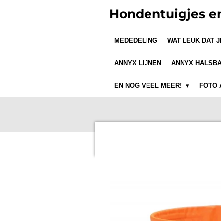
Ga
Hondentuigjes e
direct
naar
MEDEDELING
WAT LEUK DAT 
de
hoofdinhoud
ANNYX LIJNEN
ANNYX HALSB
EN NOG VEEL MEER!
FOTO 