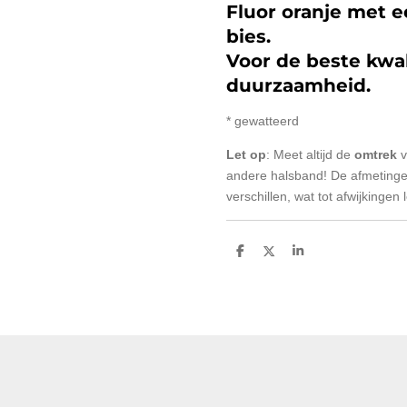
Fluor oranje met e
bies.
Voor de beste kwal
duurzaamheid.
* gewatteerd
Let op
: Meet altijd de
omtrek
v
andere halsband! De afmetinge
verschillen, wat tot afwijkingen l
D
D
S
e
e
h
l
e
a
e
l
r
n
e