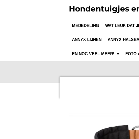
Ga
Hondentuigjes e
direct
naar
MEDEDELING
WAT LEUK DAT 
de
hoofdinhoud
ANNYX LIJNEN
ANNYX HALSB
EN NOG VEEL MEER!
FOTO 