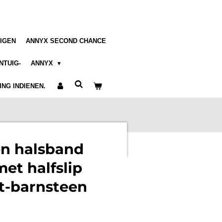
IGEN
ANNYX SECOND CHANCE
NTUIG-
ANNYX
NG INDIENEN.
n halsband
et halfslip
rt-barnsteen