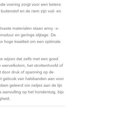
de voering zorgt voor een betere
buitenstof en de riem zijn vuil- en
tvaste materialen staan ​​anny ·x-
nsduur en geringe slijtage. De
n hoge kwaliteit om een ​​optimale
 te wijzen dat zelfs met een goed
 wervelkolom, het strottenhoofd of
t door druk of spanning op de
t gebruik van halsbanden aan voor
bben geleerd om netjes aan de lijn
ls aanvulling op het hondentuig, bijv.
gheid.