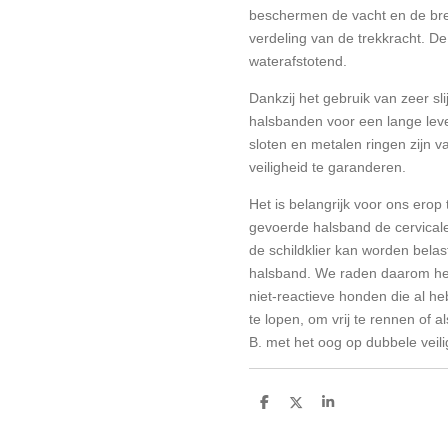
beschermen de vacht en de bre
verdeling van de trekkracht. De 
waterafstotend.
Dankzij het gebruik van zeer slij
halsbanden voor een lange leve
sloten en metalen ringen zijn va
veiligheid te garanderen.
Het is belangrijk voor ons erop
gevoerde halsband de cervicale
de schildklier kan worden belas
halsband. We raden daarom he
niet-reactieve honden die al he
te lopen, om vrij te rennen of a
B. met het oog op dubbele veili
D
D
S
e
e
h
l
e
a