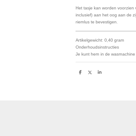
Het tasje kan worden voorzien 
inclusief) aan het oog aan de 
riemlus te bevestigen.
________________________
Artikelgewicht: 0,40 gram
Onderhoudsinstructies
Je kunt hem in de wasmachine
D
D
S
e
e
h
l
e
a
e
l
r
n
e