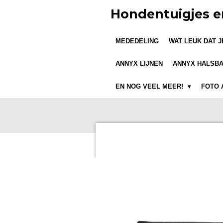
Ga
Hondentuigjes e
direct
naar
MEDEDELING
WAT LEUK DAT 
de
hoofdinhoud
ANNYX LIJNEN
ANNYX HALSB
EN NOG VEEL MEER!
FOTO 