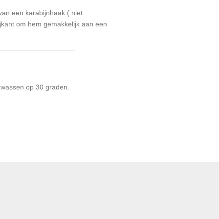
van een karabijnhaak ( niet
zijkant om hem gemakkelijk aan een
____________________
 wassen op 30 graden.