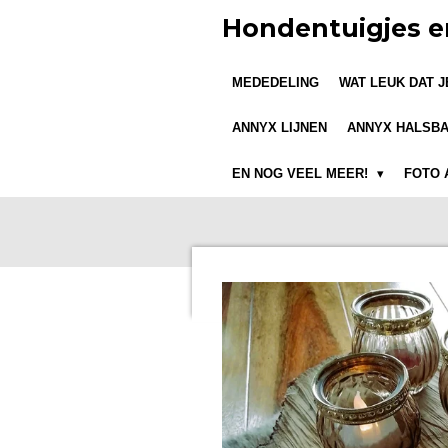
Ga
Hondentuigjes e
direct
naar
MEDEDELING
WAT LEUK DAT 
de
hoofdinhoud
ANNYX LIJNEN
ANNYX HALSB
EN NOG VEEL MEER!
FOTO 