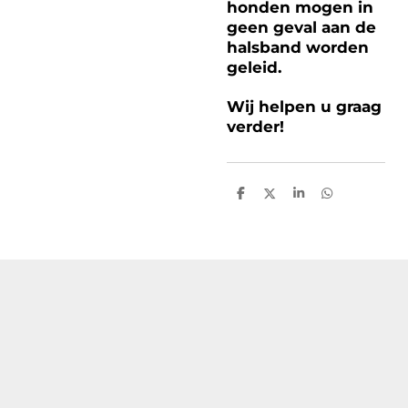
honden mogen in
geen geval aan de
halsband worden
geleid.
Wij helpen u graag
verder!
D
D
S
D
e
e
h
e
l
e
a
l
e
l
r
e
n
e
n