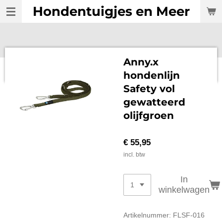
Hondentuigjes en Meer
Ga
direct
naar
de
hoofdinhoud
Anny.x
hondenlijn
Safety vol
gewatteerd
olijfgroen
€ 55,95
incl. btw
In
winkelwagen
Artikelnummer:
FLSF-016