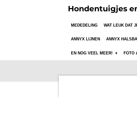
Ga
Hondentuigjes e
direct
naar
MEDEDELING
WAT LEUK DAT 
de
hoofdinhoud
ANNYX LIJNEN
ANNYX HALSB
EN NOG VEEL MEER!
FOTO 