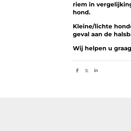
riem in vergelijki
hond.
Kleine/lichte hon
geval aan de hals
Wij helpen u graag
D
D
S
e
e
h
l
e
a
e
l
r
n
e