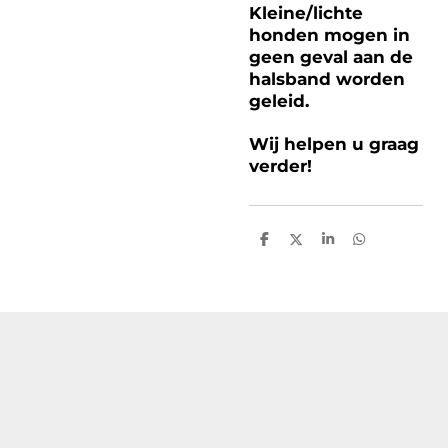
Kleine/lichte
honden mogen in
geen geval aan de
halsband worden
geleid.
Wij helpen u graag
verder!
D
D
S
D
e
e
h
e
l
e
a
l
e
l
r
e
n
e
n