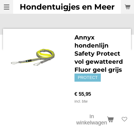
Hondentuigjes en Meer
Ga
direct
naar
de
hoofdinhoud
Annyx
hondenlijn
Safety Protect
vol gewatteerd
Fluor geel grijs
PROTECT
€ 55,95
incl. btw
In
winkelwagen